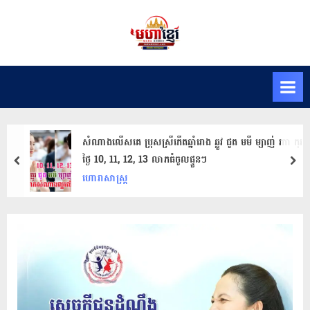
Skip
to
M
សារ
content
ព័ត៌មានមហា
a
ខ្មែរ
h
K
h
m
សំណាងលើសគេ ប្រុសស្រីកើតឆ្នាំរោង ឆ្លូវ ជូត មមី ម្សាញ់ រកា កុរ
e
ថ្ងៃ​ 10,​ 11, 12, 13 ​លាភធំចូលផ្ទួនៗ
prev
nex
r
ហោរាសាស្ត្រ