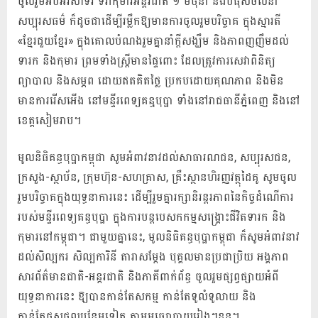
ចូលរួមអបអរសាទរ ទិវាកុមារអន្តរជាតិ ១ មិថុនា និងបំផុសចលនា
សប្បុរសធម៌ ក៏ដូចជាដើម្បីរម្លឹកឱ្យមានការចូលរួមបរិច្ចាគ ក្នុងស្មារតី
«ខ្មែរជួយខ្មែរ» ក្នុងគោលបំណងរួមគ្នានាំក្ដីសង្ឃឹម និងភាពញញឹមដល់
ទារក និងកុមារ ព្រមទាំងស្ត្រីមានផ្ទៃពោះ ដែលត្រូវការសេវាពិនិត្យ
ព្យាបាល និងសម្ភព ដោយឥតគិតថ្លៃ ប្រកបដោយគុណភាព និងមិន
មានការរើសអើង នៅមន្ទីរពេទ្យគនុ្ធបុប្ផា ទាំងនៅរាជធានីភ្នំពេញ និងនៅ
ខេត្តសៀមរាប។
មូលនិធិគន្ធបុប្ផាកម្ពុជា សូមអំពាវនាវដល់សាធារណជន, សប្បុរសជន,
ក្រសួង-ស្ថាប័ន, ក្រុមហ៊ុន-សហគ្រាស, គ្រឹះស្ថានហិរញ្ញវត្ថុដៃគូ សូមចូល
រួមបរិច្ចាគក្នុងយុទ្ធនាការនេះ ដើម្បីរួមគ្នារក្សានិរន្តរភាពនៃកិច្ចដំណើការ
របស់មន្ទីរពេទ្យគន្ធបុប្ផា ក្នុងការបន្តបេសកកម្មសង្រ្គោះជីវិតទារក និង
កុមារនៅកម្ពុជា។ ជាមួយគ្នានេះ, មូលនិធិគន្ធបុប្ផាកម្ពុជា ក៏សូមអំពាវនាវ
ដល់សិល្បករ សិល្បការិនី តារាសម្ដែង បុគ្គលមានប្រជាប្រិយ អង្គភាព
សារព័ត៌មានជាតិ-អន្ដរជាតិ និងភាគីពាក់ព័ន្ធ ចូលរួមផ្សព្វផ្សាយអំពី
យុទ្ធនាការនេះ ឱ្យបានកាន់តែសកម្ម កាន់តែទូលំទូលាយ និង
កាន់តែផុសផុលបន្ថែមទៀត តាមមធ្យោបាយរៀងៗខ្លួន។