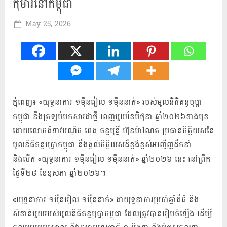
កុមារនៅកម្ពុជា
Posted
May 25, 2026
By
Mah
on
Khmer
ភ្នំពេញ៖ «យុទ្ធនាការ ១ម៉ឺនរៀល ១ម៉ឺននាក់» របស់មូលនិធិគន្ធបុប្ផា
កម្ពុជា នឹងត្រឡប់មកសារជាថ្មី ពេញមួយខែមិថុនា ឆ្នាំ២០២៦ខាងមុខ
ដោយលោកជំទាវបណ្ឌិត ពេជ ចន្ទមុន្នី ហ៊ុនម៉ាណែត ប្រធានកិត្តិយសនៃ
មូលនិធិគន្ធបុប្ផាកម្ពុជា នឹងផ្ដល់កិត្តិយសដ៏ខ្ពង់ខ្ពស់អញ្ជើញដឹកនាំ
និងបើក «យុទ្ធនាការ ១ម៉ឺនរៀល ១ម៉ឺននាក់» ឆ្នាំ២០២៦ នេះ នៅព្រឹក
ថ្ងៃទី២៨ ខែឧសភា ឆ្នាំ២០២៦។
«យុទ្ធនាការ ១ម៉ឺនរៀល ១ម៉ឺននាក់» ជាយុទ្ធនាការប្រចាំឆ្នាំដ៏ធំ និង
សំខាន់មួយរបស់មូលនិធិគន្ធបុប្ផាកម្ពុជា ដែលត្រូវបានរៀបចំឡើង ដើម្បី