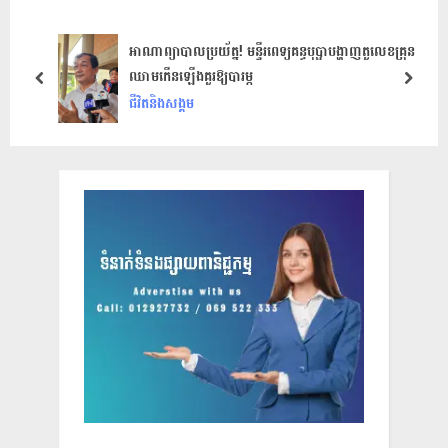
P
s
o
t
អាណាព្យាបាលប្រយ័ត្ន! មន្ទីរពេទ្យគន្ធបុប្ផាបង្ហាញតួលេខគ្រុន
ឈាមកើនឡើងគួរឱ្យបារម្ភ
s
:
prev
next
ជីវិតនិងសង្គម
t
: