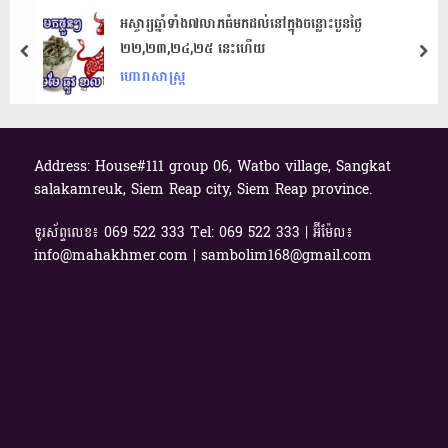
អស្ចារ្យឆ្នាំទាំង៧លាភធំមកដល់នៅក្នុងចន្លោះបួនថ្ងៃ
២២,២៣,២៤,២៥ ​នេះហើយ
prev
nex
ហោរាសាស្ត្រ
Address: House#111 group 06, Watbo village, Sangkat
salakamreuk, Siem Reap city, Siem Reap province.
ទូរស័ព្ទលេខ៖ 069​ 522 333 Tel: 069 522 333 | អ៊ីម៉ែល៖
info@mahakhmer.com | sambolim168@gmail.com