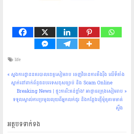
Tags:
life
ជីវិត
និង
Post
P
សង្គម
ស្នងការដ្ឋាននគរបាលខេត្តសៀមរាប ចេញវិធានការតឹងរ៉ឹង លើទីតាំង
r
ស្នាក់នៅពាក់ព័ន្ធជនបរទេសខុសច្បាប់ និង Scam Online
navigation
e
N
Breaking News | ផ្ទុះការរិះគន់ខ្លាំង! អាជ្ញាធរក្រុងសៀមរាប
v
e
ទទួលស្គាល់ការប្រមូលលុយពីអ្នកលក់ដូរ និងកន្លែងផ្ញើម៉ូតូតាមមាត់
i
x
ស្ទឹង
o
t
អត្ថបទទាក់ទង
u
P
s
o