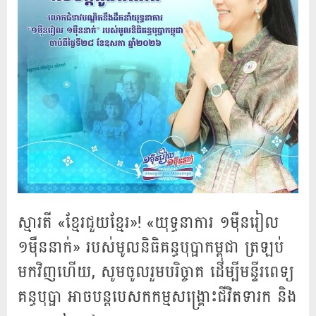
ស្មារតី «ខ្មែរជួយខ្មែរ»! «យុទ្ធនាការ ១ម៉ឺនរៀល
១ម៉ឺននាក់» របស់មូលនិធិគន្ធបុប្ផាកម្ពុជា ត្រឡប់
មកវិញហើយ, សូមចូលរួមបរិច្ចាគ ដើម្បីមន្ទីរពេទ្យ
គន្ធបុប្ផា អាចបន្តបេសកកម្មសង្រ្គោះជីវិតទារក និង