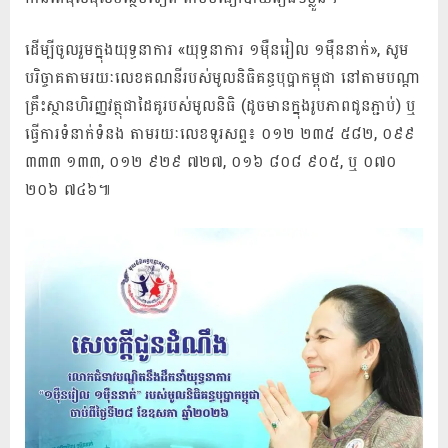
ដើម្បីចូលរួមក្នុងយុទ្ធនាការ «យុទ្ធនាការ ១ម៉ឺនរៀល ១ម៉ឺននាក់», សូម
បរិច្ចាគតាមរយៈលេខគណនីរបស់មូលនិធិគន្ធបុប្ផាកម្ពុជា នៅតាមបណ្ដា
គ្រឹះស្ថានហិរញ្ញវត្ថុជាដៃគូរបស់មូលនិធិ (ដូចមានក្នុងរូបភាពជូនភ្ជាប់) ឬ
ធ្វើការទំនាក់ទំនង តាមរយៈលេខទូរសព្ទ៖ ០១២ ២៣៥ ៥៨២, ០៩៩
៣៣៣ ១៣៣, ០១២ ៩២៩ ៧២៧, ០១៦ ៨០៨ ៩០៥, ឬ ០៧០
២០៦ ៧៤៦៕