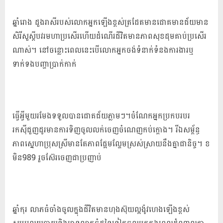
ឆ្នាំរោង ដួងរាសីរបស់លោកអ្នកឡើងខ្ពស់ត្រដែតមានជោគមានជ័យមាន
សិរីសួស្តីបវរមហាប្រសើរហើយដំណើរជីវិតមានភាពសុខដុមគាប់ប្រសើរ
ណាស់។ នៅចន្លោះពេលនេះបើលោកអ្នកចង់ទំនាក់ទំនងការងារឬ
ទាក់ទងបញ្ហាប្រាក់កាក់
ធ្វើអ្វីមួយរមែងទទួលបានជោគជ័យភ្លាមៗ។ចំណែកអ្នកប្រកបរបរ
រកស៊ីជួញដូរមានការទិញចូលលក់ចេញចំណេញកប់ក្តោង។ រីឯសម្ព័ន្ធ
ភាពស្នេហាប្រុសស្រីមានតែភាពផ្អែមល្ហែមស្រស់ស្រាយនឹងគ្នាជានិច្ច។ ខ
មិន989 រួចស៊ែរចេញជាប្រញាប់
ឆ្នាំកុរ លាភធំចាំងចូលក្នុងជីវិតមានហុងស៊ុយល្អង៉ូវហេងឡើងខ្ពស់