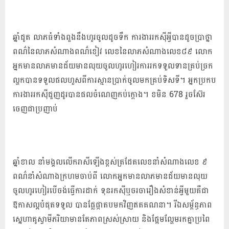
ឆ្នាំជូត លាភធំទាំងពួងនឹងហូរចូលដូចទឹក ការងាររកសុីអ្វីបានដូចប្រាថ្នា
ពណ៌នៃលាភសំណាងពណ៌ខៀវ លេខនៃលាភសំណាងលេខ៨៩ លោក
អ្នកមានលាភមានជ័យមានលុយចូលហូរហៀរការរកទទួលទានគ្រប់ច្រក
ល្ហកបានទទួលផលហួសពីការស្មានប្រាក់ចូលមកគ្រប់ទិសទី។ អ្នកប្រកប
ការងាររកស៊ីជួញដូរបានផលចំណេញកប់ក្តោង។ ខមិន 678 រួចស៊ែរ
ចេញជាប្រញាប់
​​​​​​​​​​​​​​​​​​​​​​​​​​​​​​​​​​​​​​​​​​​​​​​​​​​​​​​​​​​​​​​​​​​​​​​​​​​​​​​​​​​​​​​​​​​​​​​​​​​​​​​​​​​​​​​​​​​​​​​​​​​​​​​​​​​​​​​​​​​​​​​​​​​​​​​​​​​​​​​​​​​​​​​​​​​​​​​​​​​​​​​​​​​​​​​​​​​​​​​​​​​​​​​​​​​​​​​​​​​​​​​​​​​​​​​​​​​​​​​​​​​​​​​​​​​​​​​​​​​​​​​​​​​​​​​​​​​​​​​​​​​​​​​​​​​​​​​​​​​​​​​​ឆ្នាំខាល នាំមង្គលលើករាសីឡើងខ្ពស់ត្រដែតលេខនាំសំណាងលេខ ៩
ពណ៌នាំសំណាងក្រហមចាប់ពី លោកអ្នកមានលាភមានជ័យមានលុយ
ចូលហូរហៀរបើចង់ធ្វើការដាក់ ទុនរកស៊ីឬចរចារឿងសំខាន់អ្វីមួយគឺជា
ឱកាសល្អបំផុតទទួល បានផ្លែផ្កាតបមកវិញឥតគណនា។ រីឯសម្ព័ន្ធភាព
ស្នេហាគូស្វាមីភរិយាមានតែភាពស្រស់ស្រាយ និងផ្អែមល្ហែមរកគ្នាប្រពៃ