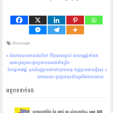
Tags:
Horoscope
ហោរា
សាស្ត្រ
Post
P
សំណាងបានមកដល់ហើយ! បីថ្ងៃចុងសប្តាហ៍ ពេលា​ល្អ​ឆ្នាំ​ទាំង​៧ ​
r
ទេវតា​ទ្រព្យ​គោះ​ទ្វារ​ប្រទាន​លាភធំទាំងព្រឹក
navigation
N
e
បែកគ្នា​៣៧ឆ្នាំ កូនសិស្ស​ក្លាយជា​ចៅហ្វាយខេត្ត​ ឯគ្រូ​ក្លាយជា​សន្តិសុខ​
e
v
យាម​សាលា​ ជួបភ្លាមកូនសិស្ស​សំដែង​ការ​គោរព
x
i
អត្ថបទទាក់ទង
t
o
P
u
o
s
s
P
ហេងហេង!បីថ្ងៃ ច័ន្ទ អង្គារ៍ ពុធ ​ឆ្នាំលាភទាំង​៤ cmt 459