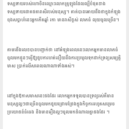
ទស្សទាយរបស់ហោចិនឈ្មោះលោកគ្រូឡុងដែលល្បីបំផុតខាង
ទស្សទាយជោគជតារាសីរបស់មនុស្ស។ គាត់បានអោយដឹងថាក្នុងកំឡុង
ចុងសប្តាហ៍នេះអ្នកកើតឆ្នាំ រកា ​មានរាសីខ្ពស់ លាភធំ លុយចូលច្រើន។
​​​​​​​​​​​​​​​​​​​​​​​​​​​​​​​​​​​​​​​​​​​​​​​​​​​​​​​​​​​​​​​​​​​​​​​​​​​​​​​​​​​​​​​​​​​​​​​​​​​​​​​​​​​​​​​​​​​​​​​​​​​​​​​​​​​​​​​​​​​​​​​​​​​​​​​​​​​​​​​​​​​​​​​​​​​​​​​​​​​​​​​​​​​​​​​​​​​​​​​​​​​​​​​​​​​​​​​​​​​​​​​​​​​​​​​​​​​​​​​​​​​​​​​​​​​​​​​​​​​​​​​​​​​​​​​​​​​​​​​​​​​​​​​​​​​​​​​​​​​​​​​​​​​​​​​​​​​​​​​​​​​​​​​​​​​​​​​​​​​​​​​​​​​​​​​​​​​​​​​​​​​​​​​​​​​​​​​​​​​​​​​​​​​​​​​​​​​​​​​​​​​​​​​​​​​​​​​​​​​​​​​​​​​​​​​​​​​​​​​​​​​​​​​​​​​​​​​​​​​​​​​​​​​​​​​​​​​​​​​​​​​​​​​​​​​​​​​​​​​​​​​​​​​​​​​​​​​​​​​​​​​​​​​​​​​​​​​​​​​​​​​​​​​​​​​​​​​​​​​​​​​​​​​​​​​​​​​​​​​​​​​​​​​​​​​​​​​​​​​​​​​​​​​​​តាម​ជើង​លេខ​បាន​បញ្ជាក់​ថា នៅ​អំឡុង​ពេល​នេះ​លោក​អ្នកមាន​លាភ​ធំ​
ចូល​មក​ផ្ទួន​ៗ​ធ្វើ​ឱ្យ​ជួប​ការ​ហត់នឿយ​នឹង​ការ​ប្រមូល​ទុកដាក់​ទ្រព្យសម្បត្តិ
មាស ប្រាក់​លើស​ពេល​ណា​ណា​ទាំងអស់​។
នៅ​ក្នុង​ឱកាស​មាស​នេះ​ផង​ដែរ លោក​អ្នក​ទទួល​បានទ្រព្យរ​ស់គឺ​មាន​
មនុស្ស​ល្អ​ៗ​ជា​ច្រើន​ចូល​មក​ជួយ​ជ្រោមជ្រែង​ក្នុង​កិច្ចការ​រហូតសម្រេ​ច​​​
ប្រយោជន៍​ធំធេង និង​មានរឿង​ល្អ​ៗ​ចូល​មក​ដំណាលគ្នា​ផង​ដែរ ។