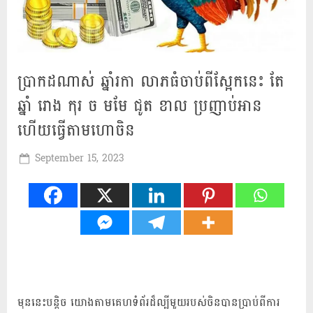
ប្រាកដណាស់ ឆ្នាំរកា លាភធំចាប់ពីស្អែកនេះ តែ
ឆ្នាំ រោង កុរ ច មមែ ជូត​ ខាល ប្រញាប់អាន
ហើយធ្វើតាមហោចិន
Posted
September 15, 2023
By
Mah
on
Khmer
មុននេះបន្តិច យោងតាមគេហទំព័រដ៏ល្បីមួយរបស់ចិនបានប្រាប់ពីការ