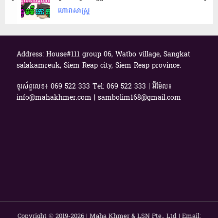
prev
nex
ហោរាសាស្ត្រ
Address: House#111 group 06, Watbo village, Sangkat
salakamreuk, Siem Reap city, Siem Reap province.
ទូរស័ព្ទលេខ៖ 069​ 522 333 Tel: 069 522 333 | អ៊ីម៉ែល៖
info@mahakhmer.com | sambolim168@gmail.com
Copyright © 2019-2026 | Maha Khmer & LSN Pte., Ltd | Email: