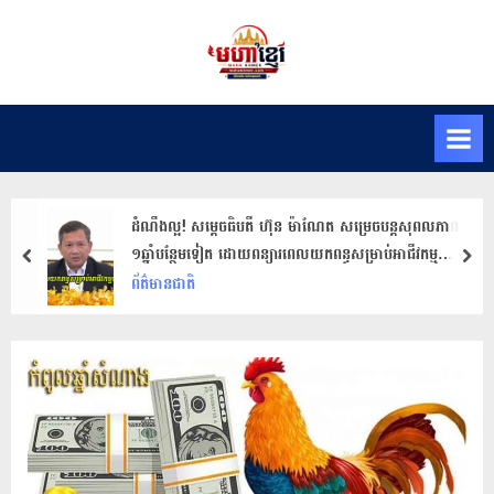
Skip
to
M
សារ
content
ព័ត៌មានមហា
a
ខ្មែរ
h
K
h
m
ដំណឹងល្អ! សម្តេចធិបតី ហ៊ុន ម៉ាណែត សម្រេចបន្តសុពលភាព
e
១ឆ្នាំបន្ថែមទៀត ដោយពន្យារពេលយកពន្ធសម្រាប់អាជីវកម្ម
prev
nex
r
ទេសចរណ៍
ព័ត៌មានជាតិ