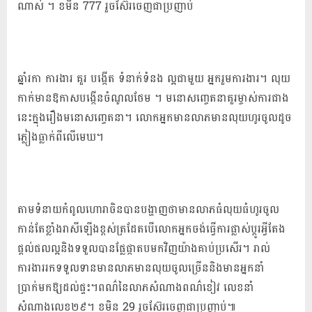
ណាស់ ។ ខមិន 777 រួចស៊ែរចេញជាប្រញាប់
ឆ្នាំរកា ការងារ គួរ បង្កើត ទំនាក់ទំនង ល្អជាមួយ អ្នករួមការងារ។ លុយ
កាក់មានឱកាសបង្កើនចំណូលថែម ។ មនោសញ្ចេតនាគួរម្ចាស់ការជាង
នេះក្នុងរឿងមនោសញ្ចេតនា។ លោកអ្នកមានលាភមានលុយហូរចូលដូច
ភ្លៀងធ្លាក់ពីលើមេឃ។
តាមទំនាយកំពូលហោរាចិនបានបង្ហាញថាមានលាភធំលុយធំហូរចូល
កាន់តែខ្លាំងរាសីឡើងខ្ពស់ត្រដែតបើលោកអ្នកចង់ធ្វើការផ្លាស់ប្តូរអ្វីតែង
ផ្តល់ផលល្អនិងទទួលបានផ្លែផ្កាតបមកវិញយ៉ាងគាប់ប្រសើរ។ រាល់
ការងាររកទទួលទានមានលាភមានលុយចូលច្រើននិងមានអ្នកនាំ
ប្រាក់មកឱ្យដល់ផ្ទះ។ពណ៌នៃលាភសំណាងពណ៌ខៀវ លេខនាំ
សំណាងលេខ២៩។ ខមិន 29 រួចស៊ែរចេញជាប្រញាប់៕