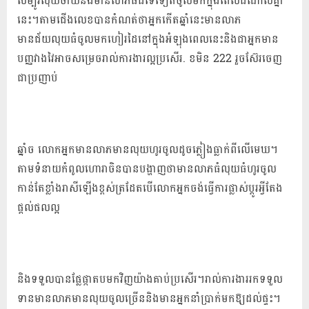
សម្បូរលុយចាយនិងមានលាភធំដទៃទៀតចូលមកក្នុងពេលដំណាលគ្នា
នេះ។តាមជើងលេខបានកំណត់ថាអ្នកកើតឆ្នាំនេះមានលាភ
មានជ័យលុយធំចូលមកហៀរដៃនៅក្នុងអំឡុងពេលនេះនិងជាអ្នកមាន
បញ្ញវាងវៃអាចសម្រេចរាល់ការងារល្អប្រសើរ. ខមិន 222 រួចស៊ែរចេញ
ជាប្រញាប់
ឆ្នាំច លោកអ្នកមានលាភមានលុយហូរចូលដូចភ្លៀងធ្លាក់ពីលើមេឃ។
តាមទំនាយកំពូលហោរាចិនបានបង្ហាញថាមានលាភធំលុយធំហូរចូល
កាន់តែខ្លាំងរាសីឡើងខ្ពស់ត្រដែតបើលោកអ្នកចង់ធ្វើការផ្លាស់ប្តូរអ្វីតែង
ផ្តល់ផលល្អ
និងទទួលបានផ្លែផ្កាតបមកវិញយ៉ាងគាប់ប្រសើរ។រាល់ការងាររកទទួល
ទានមានលាភមានលុយចូលច្រើននិងមានអ្នកនាំប្រាក់មកឱ្យដល់ផ្ទះ។