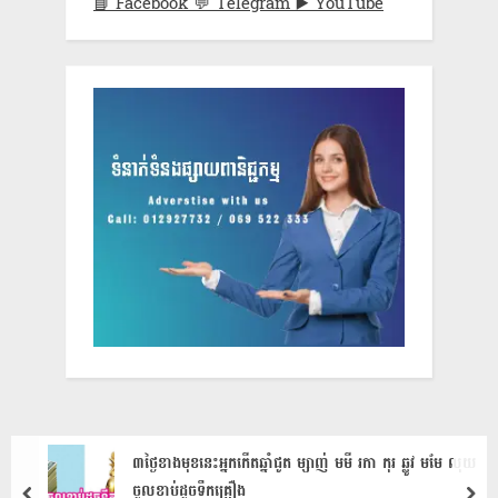
📘 Facebook
💬 Telegram
▶️ YouTube
៣ថ្ងៃខាងមុខនេះអ្នកកើតឆ្នាំជូត ម្សាញ់ មមី រកា កុរ ឆ្លូវ មមែ លុយ​
ចូល​ខាប់​ដូច​ទឹកគ្រឿង