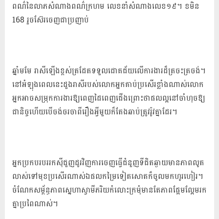
ពណ៌នៃលាភសំណាងពណ៌ក្រហម លេខនាំសំណាងលេខ១៩។ ខមិន
168 រួចស៊ែរចេញជាប្រញាប់
​​​​​​​​​​​​​​​​​​​​​​​​​​​​​​​​​​​​​​​​​​​​​​​​​​​​​​​​​​​​​​​​​​​​​​​​​​​​​​​​​​​​​​​​​​​​​​​​​​​​​​​​​​​​​​​​​​​​​​​​​​​​​​​​​​​​​​​​​​​​​​​​​​​​​​​​​​​​​​​​​​​​​​​​​​​​​​​​​​​​​​​​​​​​​​​​​​​​​​​​​​​​​​​​​​​​​​​​​​​​​​​​​​​​​​​​​​​​​​​​​​​​​​​​​​​​​​​​​​​​​​​​​​​​​​​​​​​​​​​​​​​​​​​​​​​​​​​​​​​​​​​​​ឆ្នាំមមែ រាសីឡើងខ្ពស់ត្រដែតទទួលជោគជ័យលើការងារដ៏ត្រចះត្រចង់។
នៅអំឡុងពេលនេះដួងរាសីរបស់លោកអ្នកគាប់ប្រសើរខ្លាំងណាស់លោក
អ្នកអាចសម្រុកការងារឱ្យពេញដៃពេញជើងព្រោះថាផលល្អនៅចាំហុចឱ្យ
ជានិច្ចហើយបើចង់ចរចាពីរឿងអ្វីមួយក៏តែងឆាប់ត្រូវរ៉ូវគ្នាដែរ។
អ្នកប្រកបរបររកស៊ីជួញដូរវិញការចេញធ្វើជំនួញទីជិតឆ្ងាយមានភាពលូត
លាស់ទៅមុខប្រសើរណាស់ឯផលកម្រៃទៀតសោតក៏ចូលមកហូរហៀរ។
ចំណែកសម្ព័ន្ធភាពស្នេហាស្វាមីភរិយកំលោះក្រមុំមានតែភាពផ្អែមល្អែមរក
គ្នាប្រពៃណាស់។