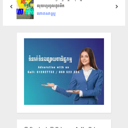
លុយហូរចូលដូចទឹក
t
o
prev
next
ហោរាសាស្ត្រ
:
s
t
: