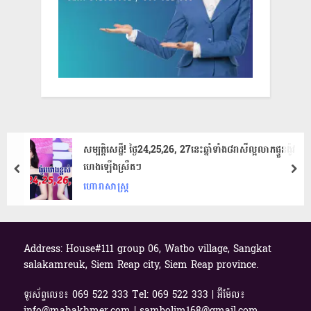
សម្បត្តិ​សេដ្ឋី​! ​ថ្ងៃ24,25,26, 27នេះ​ឆ្នាំ​ទាំង​៨​រាសី​ល្អ​លាភ​ផ្ទួន​ង៉ូ​វ​
ហេង​ឡើង​ស្រឺ​តៗ
prev
nex
ហោរាសាស្ត្រ
Address: House#111 group 06, Watbo village, Sangkat
salakamreuk, Siem Reap city, Siem Reap province.
ទូរស័ព្ទលេខ៖ 069​ 522 333 Tel: 069 522 333 | អ៊ីម៉ែល៖
info@mahakhmer.com | sambolim168@gmail.com