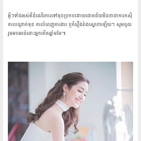
អ្វីៗទាំងអស់គឺដំណើរការទៅមុខប្រកបដោយជោគជ័យមិនថាជាការកស៊ី
ការបណ្តាក់ទុន ការបំពេញការងារ ឬក៏រឿងរ៉ាងស្នេហាឡើយ។ សូមចូល
រួមអបអរចំពោះអ្នកកើតឆ្នាំមមែ៕