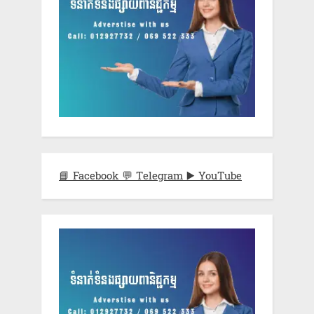
📘 Facebook
💬 Telegram
▶️ YouTube