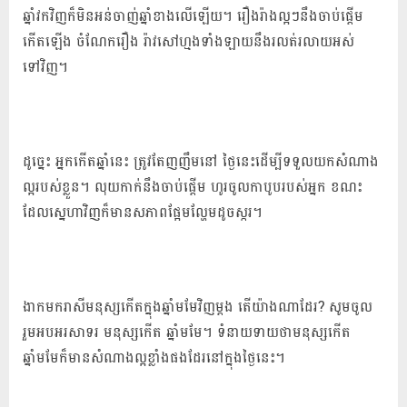
ឆ្នាំវកវិញក៏មិនអន់ចាញ់ឆ្នាំខាងលើឡើយ។ រឿងរ៉ាងល្អៗនឹងចាប់ផ្តើម
កើតឡើង ចំណែករឿង រ៉ាវសៅហ្មងទាំងឡាយនឹងរលត់រលាយអស់
ទៅវិញ។
ដូច្នេះ អ្នកកើតឆ្នាំនេះ ត្រូវតែញញឹមនៅ ថ្ងៃនេះដើម្បីទទួលយកសំណាង
ល្អរបស់ខ្លួន។ លុយកាក់នឹងចាប់ផ្តើម ហូរចូលកាបូបរបស់អ្នក ខណះ
ដែលស្នេហាវិញក៏មានសភាពផ្អែមល្ហែមដូចស្ករ។
ងាកមករាសីមនុស្សកើតក្នុងឆ្នាំមមែវិញម្តង តើយ៉ាងណាដែរ? សូមចូល
រួមអបអរសាទរ មនុស្សកើត ឆ្នាំមមែ។ ទំនាយទាយថាមនុស្សកើត
ឆ្នាំមមែក៏មានសំណាងល្អខ្លាំងផងដែរនៅក្នុងថ្ងៃនេះ។