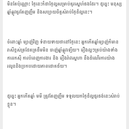
មិនតែប៉ុណ្ណោះ ថ្ងៃនេះក៏ជាថ្ងៃល្អសម្រាប់គូរស្នេហ៍ផងដែរ។ ដូច្នេះ មនុស្ស
ឆ្នាំឆ្លូវគួរតែញញឹម និងសប្បាយចិត្តសំរាប់ថ្ងៃដ៏ល្អនេះ។
ចំពោះឆ្នាំ ម្សាញ់វិញ ទំនាយទាយថានៅថ្ងៃនេះ អ្នកកើតឆ្នាំម្សាញ់ក៏មាន
រាសីខ្ពស់ត្រដែតត្រដឹមមិន ចាញ់ឆ្នាំឆ្លូវឡើយ។ រឿងល្អៗគ្រប់យ៉ាងទាំង
ការរកសុី ការបំពេញការងារ និង រឿងរ៉ាវស្នេហា នឹងដំណើរការយ៉ាង
រលូននិងប្រកបដោយភាពជោគជ័យ។
ដូច្នេះ អ្នកកើតឆ្នាំ មមី ត្រូវតែញញឺម ទទួលយកថ្ងៃដ៏ល្អផូរផង់នេះសំរាប់
ខ្លួន។