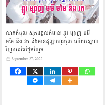
លាភក៏ចូល សុភមង្គលក៏មាន! ឆ្លូវ ម្សាញ់ មមី
មមែ និង វក នឹងមានដុល្លារហូរចូល ហើយស្នេហា
វិញកាន់តែផ្អែមល្ហែម
Posted
September 27, 2022
By
Mah
on
Khmer