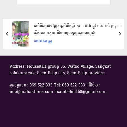
ចាប់ពីស្អែកទៅប្រុសស្រីកើតឆ្នាំ កុរ ច រោង ឆ្លូវ ថោះ មមី ប្រញាប់
ធ្វើតាមហោភ្លាម នឹងមានព្រទ្យហូរចូលពេញផ្ទះ
prev
nex
ហោរាសាស្ត្រ
Address: House#111 group 06, Watbo village, Sangkat
salakamreuk, Siem Reap city, Siem Reap province.
ទូរស័ព្ទលេខ៖ 069​ 522 333 Tel: 069 522 333 | អ៊ីម៉ែល៖
info@mahakhmer.com | sambolim168@gmail.com