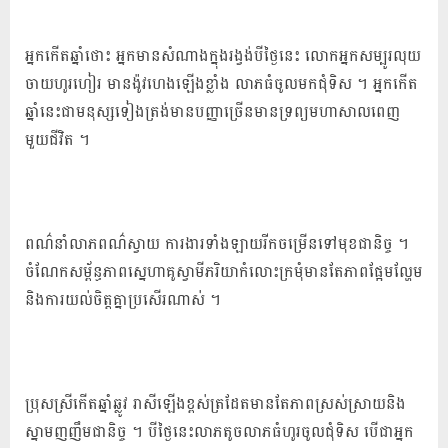
អ្នក​កើត​ឆ្នាំថោះ អ្នកមាន​សំណាង​ក្នុង​រង្វង់​បី​ថ្ងៃនេះ លោក​អ្នក​សម្បូរ​លុយ​
ចាយ​ហូរហៀរ មាន​ង៉ូ​វ​ហេង​ឡើង​ខ្លាំង លាភ​ធំ​ចូល​មក​ជុំ​ទិស ។ អ្នក​កើត​
ឆ្នាំ​នេះ​ជា​មនុស្ស​ទៀងត្រង់​មាន​បញ្ញា​ច្រើន​មានទ្រព្យ​មហាសាល​ពេញ​
មួយ​ជីវិត ។
ពណ៌​នាំ​លាភ​ពណ៌​ស្វាយ ការងារ​ទាំងឡាយ​រីក​ចម្រើន​ទៅ​មុខជា​និច្ច ។
ចំណែក​សម្ព័ន្ធភាព​ស្នេហា​គូ​ស្វាមីភរិយា​កំលោះ​ក្រមុំ​មាន​តែ​ភាព​ផ្អែមល្ហែម​
និង​ការ​យល់ចិត្ត​គ្នា​ប្រសើរ​ណាស់ ។
ប្រុស​ស្រី​កើត​ឆ្នាំឆ្លូវ រាសី​ឡើង​ខ្ពស់ត្រដែត​មាន​តែ​ភាព​ស្រស់ស្រាយ​និង​
ស្នាមញញឹម​ជា​និច្ច ។ បី​ថ្ងៃនេះ​លាភ​តូច​លាភ​ធំ​ហូរ​ចូល​ជុំ​ទិស បើជា​អ្នក​