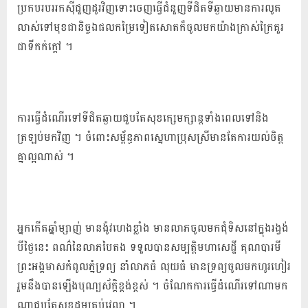
ប្រកប​របរ​រកស៊ី​ជួញដូរ​វិញ​ទោះ​ចេញ​ធ្វើ​ជំនួញ​ទី​ជិត​ទី​ឆ្ងាយ​មានការ​លូត
លាស់​ទៅ​មុខជា​និច្ច​ឯ​ផល​កម្រៃ​ទៀត​សោត​ក៏​ចូល​មក​យ៉ាង​ក្រាស់ក្រៃ​គួរ​
ជាទី​កក់ក្តៅ ។
ការ​ធ្វើ​ដំណើរ​ទៅ​ទី​ជិត​ឆ្ងាយ​ជួប​តែ​សុខក្សេមក្សាន្ត​ទាំង​ពេល​ទៅ​និង​
ត្រឡប់​មក​វិញ ។ ចំពោះ​សម្ព័ន្ធភាព​ស្នេហា​ប្រុស​ស្រី​មាន​តែ​ការ​យល់ចិត្ត​
គ្នា​ល្អ​ណាស់ ។
អ្នក​កើត​ឆ្នាំម្សាញ់ មាន​ង៉ូ​វ​ហេង​ខ្លាំង មាន​លាភ​ចូល​មក​ជុំ​ទិស​នៅ​ក្នុង​រង្វង់​
បី​ថ្ងៃនេះ ពណ៌​នៃ​លាភ​បៃតង ទទួល​បាន​សម្បត្តិ​មហាសេដ្ឋី គុណ​បារមី​
ព្រះ​អង្គ​មាស​កំពូលភ្នំ​ទ្រព្យ នាំ​លាភ​ធំ លុយ​ធំ មានទ្រព្យ​ចូល​មក​ហូរហៀរ
រួម​នឹង​បាន​ឡើងបុណ្យស័ក្តិ​ខ្ពង់ខ្ពស់ ។ ចំណែក​ការ​ធ្វើ​ដំណើរ​ទៅ​ណា​មក​
ណា​ជួប​តែ​សុខដុម​គ្រប់​វេលា ។