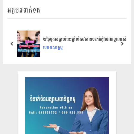
v
x
អត្ថបទទាក់ទង
i
t
o
P
u
o
s
s
២ថ្ងៃចុងសប្តាហ៍នេះឆ្នាំ​ទាំង​៨​មានលាភ​ធំ​ង៉ូវហេងល្អណាស់
P
t
prev
next
ហោរាសាស្ត្រ
o
:
s
t
: