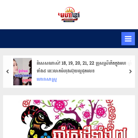
Skip
to
M
សារ
content
ព័ត៌មានមហា
a
ខ្មែរ
h
K
h
m
ពិសេសណាស់! 18, 19, 20, 21, 22 ប្រុសស្រីកើតក្នុងមហា​ឆ្នាំ​
e
ទាំង​៥​ នេះលាភ​ធំ​ហុងស៊ុយ​ល្អ​ផុត​លេខ
prev
nex
r
ហោរាសាស្ត្រ