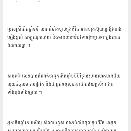
ប្រុស​ស្រី​កើត​ឆ្នាំមមី លាភ​ធំ​ចាំង​ចូល​ក្នុង​ជីវិត មាន​ហុងស៊ុយ​ល្អ ង៉ូ​វ​ហេង​
ឡើង​ខ្ពស់ សម្បូរ​លុយ​ចាយ និង​មាន​លាភ​ធំ​ដទៃ​ទៀត​ចូល​មក​ក្នុង​ពេល​
ដំណាលគ្នា ។
តាម​ជើង​លេខ​បាន​កំណត់​ថា​អ្នក​កើត​ឆ្នាំមមី​បី​ថ្ងៃនេះ​មាន​លាភ​មាន​ជ័យ​
លុយ​ធំ​ចូល​មក​ហៀរ​ដៃ និង​ជា​អ្នក​ទទួល​បាន​ជោគជ័យ​គ្រប់​ការងារ​
ទាំងពួង​ទាំងឡាយ ។
អ្នក​កើត​ឆ្នាំវក រាសី​ល្អ សំណាង​ខ្ពស់ លាភ​ធំ​ចាំង​ចូល​ក្នុង​ជីវិត ជា​អ្នក​
សម្បូរ​លុយ​ចាយ​ហៀរ​ៗ​ដៃ ។ តាម​ជើង​លេខ​បាន​ប្រាប់​ច្បាស់​ថា អ្នក​