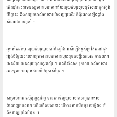
កើត​ឆ្នាំ​នេះ​ជា​មនុស្ស​មាន​លាភ​មាន​ជ័យ​លុយ​ធំ​ហូរ​ចូល​ជុំ​ទិស​នៅ​ក្នុង​រង្វង់​
បី​ថ្ងៃនេះ និង​សម្រេច​រាល់​ការងារ​យ៉ាង​ល្អ​ប្រសើរ គឺ​ង៉ូ​វ​ហេង​ឡើង​ខ្លាំង
សំណាង​ហក់​ខ្ពស់ ។
អ្នក​កើត​ឆ្នាំកុរ លុយ​ធំ​ហូរ​ចូល​កាន់តែ​ខ្លាំង រាសី​ឡើង​ខ្ពស់ត្រដែត​នៅ​ក្នុង​
រង្វង់​បី​ថ្ងៃនេះ លោក​អ្នកមាន​លាភ​មាន​លុយ​ដូច​សេដ្ឋី​រយ​លាន មាន​លាភ
មាន​ជ័យ មាន​លុយ​ចូល​ហូរហៀរ ។ ពណ៌​នាំ​លាភ ក្រហម រាល់​ការងារ​
រក​ទទួលទាន​បាន​ផល​យ៉ាង​ក្រាស់ក្រៃ ។
សម្រាប់​ការ​រកស៊ី​ជួញដូរ​វិញ មានការ​ទិញ​ចូល លក់​ចេញ​បាន​ផល​
ចំណេញ​កប់​ពពក ហើយ​ពិសេស​នោះ បើ​មានការ​បើកមុខ​របរ​ថ្មី​ផង គឺ​
ពិតជា​ល្អ​ប្រពៃ​បំផុត ។