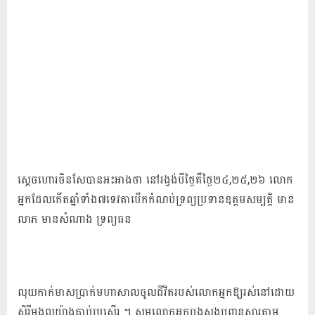
ស្តេច​ហោរ​ចិន​សែ​បាន​អះអាង​ថា នៅ​រង្វង់​បី​ថ្ងៃ​គឺ​ថ្ងៃ​២៤,២៥,២៦ លោក​
អ្នក​ដែល​កើត​ឆ្នាំ​ទាំង​៧​ទេវតា​បើក​កំណប់ទ្រព្យ​ប្រទាន​ឧត្តម​សម្បត្តិ មាន​
លាភ មានសំណាង ទ្រព្យធន
លុយកាក់​មាសប្រាក់​មហាសាល​ចូល​ជីវិត​របស់​លោក​អ្នក​ឱ្យ​រស់នៅ​ដោយ​
សិរី​មង្គល​យ៉ាង​គាប់ប្រសើរ ។ សូម​លោក​អ្នក​បួងសួង​បញ្ជូន​សារ​តាម​