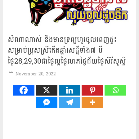
សំណាណាស់ និងមានទ្រព្យហូរចូលពេញផ្ទះ
សម្រាប់ប្រុសស្រីកើតឆ្នាំសេដ្ឋីទាំង៧ បី
ថ្ងៃ28,29,30ជា​ថ្ងៃ​ល្អ​ថ្ងៃ​លាភ​ថ្ងៃជ័យ​ថ្ងៃ​សិរី​សួស្តី​
Posted
November 20, 2022
By
Mah
on
Khmer