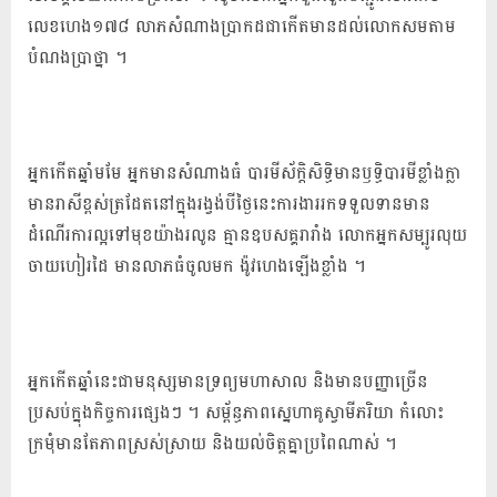
លេខ​ហេង​១៧៨ លាភ​សំណាង​ប្រាកដជា​កើត​មាន​ដល់​លោក​សម​តាម​
បំណងប្រាថ្នា ។
អ្នក​កើត​ឆ្នាំមមែ អ្នកមាន​សំណាង​ធំ បារមី​ស័ក្តិសិទ្ធិ​មាន​ឫទ្ធិ​បារមី​ខ្លាំងក្លា
មាន​រាសី​ខ្ពស់ត្រដែត​នៅ​ក្នុង​រង្វង់​បី​ថ្ងៃនេះ​ការងារ​រក​ទទួលទាន​មាន
ដំណើរ​ការ​ល្អ​ទៅ​មុខ​យ៉ាង​រលូន គ្មាន​ឧបសគ្គ​រារាំង លោក​អ្នក​សម្បូរ​លុយ​
ចាយ​ហៀរ​ដៃ មាន​លាភ​ធំ​ចូល​មក ង៉ូ​វ​ហេង​ឡើង​ខ្លាំង ។
អ្នក​កើត​ឆ្នាំ​នេះ​ជា​មនុស្ស​មានទ្រព្យ​មហាសាល និង​មាន​បញ្ញា​ច្រើន​
ប្រសប់​ក្នុង​កិច្ចការ​ផ្សេង​ៗ ។ សម្ព័ន្ធភាព​ស្នេហា​គូ​ស្វាមីភរិយា កំលោះ​
ក្រមុំ​មាន​តែ​ភាព​ស្រស់ស្រាយ និង​យល់ចិត្ត​គ្នា​ប្រពៃ​ណាស់ ។