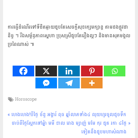
ការ​ធ្វើ​ដំណើរ​ទៅ​ទី​ជិត​ឆ្ងាយ​ជួប​តែ​សេចក្តីសុខ​ក្សេមក្សាន្ត តាម​ដងផ្លូវ​ជា​
និច្ច ។ រីឯ​សម្ព័ន្ធភាព​ស្នេហា ប្រុស​ស្រី​ជួប​តែ​រឿង​ល្អ​ៗ និង​មាន​សុភមង្គល​
ប្រពៃ​ណាស់ ៕
Tags:
Horoscope
ហោរា
សាស្ត្រ
Post
P
ហេងហេង!បីថ្ងៃ ច័ន្ទ អង្គារ៍ ពុធ ​ឆ្នាំលាភទាំង​៤ លុយហូរចូលដូចទឹក
r
N
ចាប់ពីថ្ងៃស្អែកទៅឆ្នំា មមី ខាល រោង ម្សាញ់ មមែ កុរ ជូត រកា ៤​ថ្ងៃ​
navigation
e
e
ទៀត​នឹង​ជួប​មហា​សំណាង