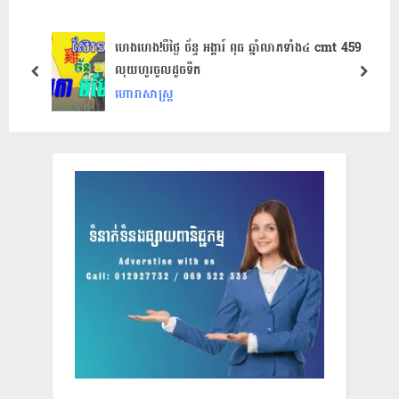
o
s
s
P
ហេងហេង!បីថ្ងៃ ច័ន្ទ អង្គារ៍ ពុធ ​ឆ្នាំលាភទាំង​៤ cmt 459
លុយហូរចូលដូចទឹក
t
o
prev
next
ហោរាសាស្ត្រ
:
s
t
: