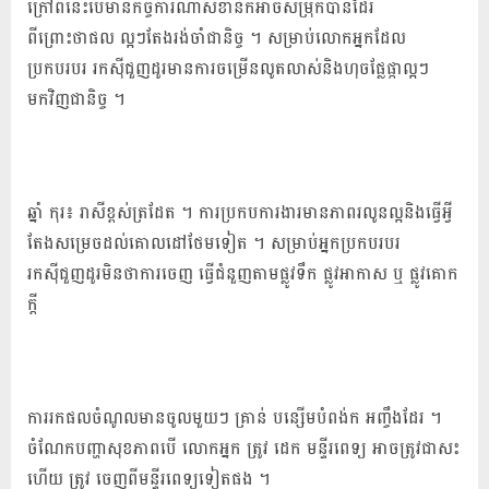
ក្រៅពីនេះបើមានកិច្ចការណាសំខាន់ក៏អាចសម្រុកបានដែរ
ពីព្រោះថាផល ល្អៗតែងរង់ចាំជានិច្ច ។ សម្រាប់លោកអ្នកដែល
ប្រកបរបរ រកស៊ីជួញដូរមានការចម្រើនលូតលាស់និងហុចផ្លែផ្កាល្អៗ
មកវិញជានិច្ច ។
ឆ្នាំ កុរ៖ រាសីខ្ពស់ត្រដែត ។ ការប្រកបការងារមានភាពរលូនល្អនិងធ្វើអ្វី
តែងសម្រេចដល់គោលដៅថែមទៀត ។ សម្រាប់អ្នកប្រកបរបរ
រកស៊ីជួញដូរមិនថាការចេញ ធ្វើជំនួញតាមផ្លូវទឹក ផ្លូវអាកាស ឬ ផ្លូវគោក
ក្តី
ការរកផលចំណូលមានចូលមួយៗ គ្រាន់ បន្សើមបំពង់ក អញ្ចឹងដែរ ។
ចំណែកបញ្ហាសុខភាពបើ លោកអ្នក ត្រូវ ដេក មន្ទីរពេទ្យ អាចត្រូវជាសះ
ហើយ ត្រូវ ចេញពីមន្ទីរពេទ្យទៀតផង ។