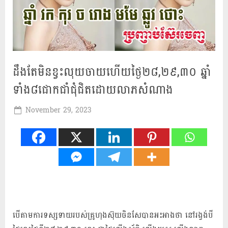
ដឹងតែមិនខ្វះលុយចាយហើយថ្ងៃ២៨,២៩,៣០ ឆ្នាំ​
ទាំង​៨​ជោ​កជាំ​ជុំ​ជិត​ដោយ​លាភ​សំណាង
Posted
November 29, 2023
By
Mah
on
Khmer
បើតាមការទស្សទាយរបស់​គ្រូ​ហុងស៊ុយ​ចិន​សែ​បាន​អះអាង​ថា នៅ​រង្វង់​បី​