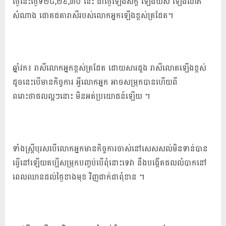
ថ្ងៃនេះ​ថ្ងៃ​ទី​២៨,២៩,៣០ នេះ ជា​ថ្ងៃ​ឡើង​ស័ក្តិ ឡើង​យស ឡើង​លាភ​
សំណាង ជោគជតារាសី​របស់​លោក​អ្នក​ឡើង​ខ្ពស់ត្រដែត។
ឆ្នាំវក៖ រាសីលោកអ្នកខ្ពស់ត្រដែត ដោយសារដួង រាសីលោតឡើងខ្ពស់
ដូចនេះបើមានកិច្ចការ អ្វីលោកអ្នក អាចសម្រុកបានហើយពី
ពរោះថាផលល្អៗនោះ មិនអត់ប្រយោជន៍ឡើយ ។
ទាំងស្រ្តីបុរសបើលោកអ្នកមានកិច្ចការចាស់នៅសេសសល់មិនទាន់បាន
ធ្វើនៅឡើយគប្បីសម្រុកបញ្ចប់បើពុំនោះទេវា នឹងបង្កើតផលលំបាកនៅ
ពេលឈានដល់ថ្ងៃខាងមុខ វិញជាក់ជាពុំខាន ។