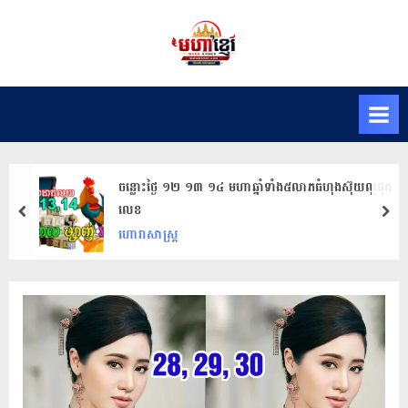
Skip
to
M
សារ
content
ព័ត៌មានមហា
a
ខ្មែរ
h
K
h
m
ចន្លោះថ្ងៃ ១២ ១៣ ១៤ ​មហា​ឆ្នាំ​ទាំង​៥​លាភ​ធំ​ហុងស៊ុយ​ល្អ​ផុត​
e
លេខ
prev
nex
r
ហោរាសាស្ត្រ