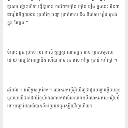
គួរសម ម្ល៉ោះហើយ ធ្វើឱ្យមាន ការរីកចម្រើន ច្រើន រឿង ក្នុងនេះ មិនថា
ជារឿងកិច្ចការងារ ប្រចាំថ្ងៃ បញ្ហា ប្រាក់កាស និង ពិសេស រឿង ផ្ទាល់
ខ្លួន តែម្តង ។
ចំពោះ អ្នក ប្រកប របរ រកស៊ី ជួញដូរ លោកអ្នក អាច ប្រកបមុខរបរ
ដោយ ពេញដៃពេញជើង ហើយ អាច រក ផល កម្រៃ គ្រាន់ កក់ក្តៅ ។
ឆ្នាំមមែ ៖ រាសី​ខ្ពស់ត្រដែត​។​ ​លោកអ្នក​ធ្វើ​អ្វី​ឃើញថា​ជួប​បញ្ហា​បន្តិចបន្តួច​
ចូល​យាយី​ផងដែរ​ប៉ុន្តែ​យ៉ាងណា​មកដល់ពេលនេះ​បើ​លោក​អ្នកចេះ​រៀបចំ​
នោះ​បញ្ហា​ដែល​លំបាក​នឹង​ប្រែ​មក​ធូរស្បើយ​វិញ​ហើយ​។​