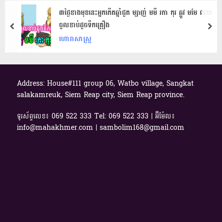
៣ថ្ងៃខាងមុខនេះអ្នកកើតឆ្នាំជូត ម្សាញ់ មមី រកា កុរ ឆ្លូវ មមែ លុយ​
ចូល​ខាប់​ដូច​ទឹកគ្រឿង
prev
nex
ហោរាសាស្ត្រ
Address: House#111 group 06, Watbo village, Sangkat
salakamreuk, Siem Reap city, Siem Reap province.
ទូរស័ព្ទលេខ៖ 069​ 522 333 Tel: 069 522 333 | អ៊ីម៉ែល៖
info@mahakhmer.com | sambolim168@gmail.com