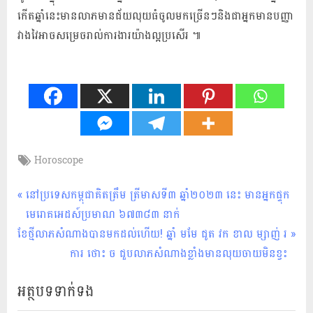
កើត​ឆ្នាំ​នេះ​មាន​លាភ​មាន​ជ័យ​លុយ​ធំ​ចូល​មក​ច្រើន​ៗ​និង​ជា​អ្នកមាន​បញ្ញា​
វាងវៃ​អាច​សម្រេច​រាល់​ការងារ​យ៉ាង​ល្អ​ប្រសើរ ៕
Tags:
Horoscope
ហោរា
សាស្ត្រ
Post
P
នៅប្រទេសកម្ពុជាគិតត្រឹម ត្រីមាសទី៣ ឆ្នាំ២០២៣ នេះ មានអ្នកផ្ទុក
r
មេរោគអេដស៍ប្រមាណ ៦៧​៣៨៣ នាក់
navigation
N
e
ខែថ្មីលាភសំណាងបានមកដល់ហើយ! ឆ្នាំ មមែ ជូត វក ខាល ម្សាញ់ រ
e
v
ការ ថោះ ច ជួបលាភសំណាងខ្លាំងមានលុយចាយមិនខ្វះ
x
i
អត្ថបទទាក់ទង
t
o
P
u