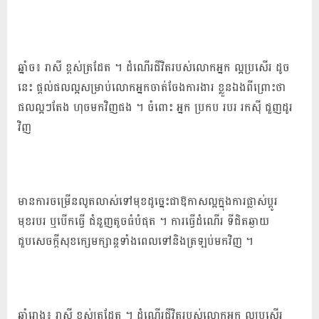
ឆ្នាំច៖ រាសី ខ្ពស់ត្រដែត ។ ដំណើរជីវិតរបស់លោកអ្នក ល្អប្រសើរ ដូច
នេះ ផ្តល់ផលល្អសម្រាប់លោកអ្នកចាត់ចែងការងារ ខ្លួនឯងពីព្រោះថា
ផលល្អៗតែង ហុចមកវិញផង ។ ចំពោះ អ្នក ប្រកប របរ រកស៊ី ជួញដូរ
វិញ
មានការចម្រើនលូតលាស់ទៅមុខដូច្នេះជាឱកាសល្អក្នុងការផ្លាស់ប្តូរ
មុខរបរ ឬបើកធ្វើ ជំនួញតូចធំបំផុត ។ ការធ្វើដំណើរ ទីជិតឆ្ងាយ
ជួបសេចក្តីសុខក្សេមក្សាន្តទាំងពេលទៅនិងត្រឡប់មកវិញ ។
ឆ្នាំរោង៖ រាសី ខ្ពស់ត្រដែត ។ ដំណើរជីវិតរបស់លោកអ្នក ល្អប្រសើរ