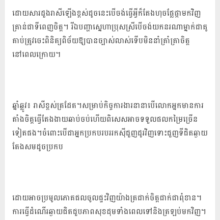
ដោយសារ​ដួង​រាសី​ឡើង​ខ្ពស់​ដូចនេះ​បើ​ចង់​ធ្វើ​អ្វី​ក៏​តែង​ហុច​ផ្លែផ្កា​មកវិញ​
គ្រាន់​ជាទី​ពេញចិត្ត​។​ រីឯ​បញ្ហា​ស្នេហា​ប្រុស​ស្រី​បើ​ចង់យក​នរណាម្នាក់​ជា​គូ
គាប់​ត្រូវ​ចេះ​ពិនិត្យពិច័យ​ឱ្យបាន​ច្បាស់លាស់​ទើប​មិន​នាំ​គ្រាំគ្រា​ចិត្ត​
នៅពេល​ក្រោយ​។
ឆ្នាំឆ្លូវ៖ រាសី​ខ្ពស់ត្រដែត​។​​សម្រាប់​កិច្ចការងារ​នានា​បើ​លោកអ្នក​មានការ​
តាំងចិត្ត​ធ្វើ​តែង​ងាយ​ឆាប់​ចប់​ហើយ​ពិសេស​អាច​ទទួលផល​ក​ម្រៃ​ច្រើន​
ទៀតផង​។​ចំពោះ​បើជា​អ្នក​ប្រកប​របរ​រកស៊ី​ជួញដូរ​វិញ​ទោះ​ជួញ​ទីជិត​ឆ្ងាយ​
តែង​សម​ដូច​ប្រកប
ដោយ​អាច​ប្រមូល​ភោគផល​ចូល​ផ្ទះ​វិញ​យ៉ាង​ត្រជាក់ចិត្ត​ជាក់​ជាពុំខាន​។​
ការធ្វើដំណើរ​ឆ្ងាយ​ជិត​ជួប​ភាព​សុខដុម​ទាំង​ពេល​ទៅ​និង​ត្រឡប់មកវិញ​។​