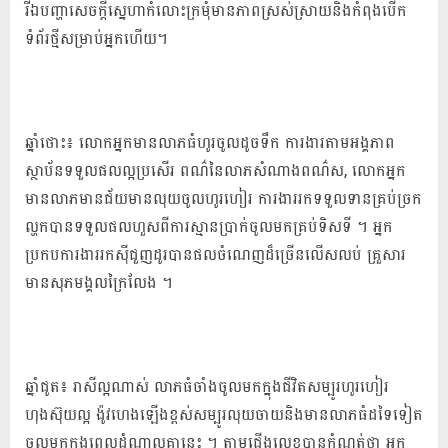
រីឯ​បញ្ហា​សេចក្តីស្នេហា​កំលោះ​ក្រមុំ​មាន​ភាពស្រស់​ស្រាយ​និង​កំពុងបើក​
ទំព័រ​ថ្មី​សម្រាប់​អ្នក​ហើយ​។
ឆ្នាំថោះ៖ លោក​អ្នកមាន​លាភ​ធំ​ហូរ​ចូល​ដូច​ទឹក ការងារ​តាម​អង្គភាព
ស្ថាប័ន​ទទួលផល​ល្អ​ប្រសើរ ពណ៌​នៃ​លាភ​សំណាង​ពណ៌​ស​, លោក​អ្នក
មាន​លាភ​មាន​ជ័យ​មាន​លុយ​ចូល​ហូរហៀរ ការងារ​រក​ទទួលទាន​គ្រប់​ច្រក
ល្ហក​បាន​ទទួលផល​ហួស​ពី​ការ​ស្មាន​ប្រាក់​ចូល​មក​គ្រប់​ទិស​ទី ។ អ្នក​
ប្រកបការងារ​រកស៊ី​ជួញដូរ​បាន​ផល​ចំណេញ​ដ៏​ច្រើន​លើសលប់ គ្រួសារ​
មាន​សុភមង្គល​ក្រៃ​លែង ។
ឆ្នាំជូត៖ រាសី​ល្អ​ណាស់ លាភ​ធំ​ចាំង​ចូល​មក​ក្នុង​ជីវិត​សម្បូរហូរហៀរ
ហុងស៊ុយ​ល្អ ង៉ូ​វ​ហេង​ឡើង​ខ្ពស់​សម្បូរ​លុយ​ចាយ​និង​មាន​លាភ​ធំ​ដទៃ​ទៀត​
ចូល​មក​ក្នុង​ពេល​ដំណាលគ្នា​នេះ ។ តាម​ជើង​លេខ​បាន​កំណត់​ថា អ្នក​