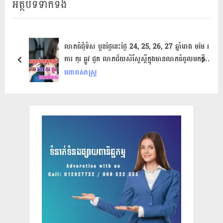
អត្ថបទទាក់ទង
t
o
P
u
o
s
s
P
លាភធំជុំទិស បួនថ្ងៃនេះថ្ងៃ 24, 25, 26, 27 ឆ្នាំរោង មមែ រ
ការ កុរ ឆ្លូវ ជូត លាភជ័យសិរីសួស្តីក្នុងមានលាភធំចូលមកជីវិត
t
o
prev
next
ដោយមិនដឹងខ្លួន
ហោរាសាស្ត្រ
:
s
t
: