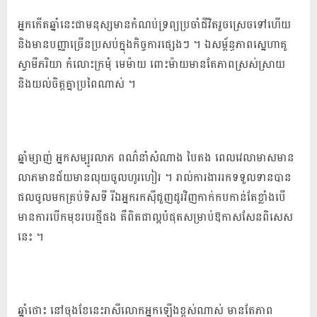
អ្នក​កើត​ឆ្នាំ​នេះ​ជា​មនុស្ស​មាន​កំណប់ទ្រព្យ​ប្រចាំជីវិត​រួច​ស្រេច​ទៅ​ហើយ
និង​មាន​បញ្ញា​ច្រើន​ប្រសប់​ក្នុង​កិច្ចការ​ផ្សេង​ៗ ។ ឯ​សម្ព័ន្ធភាព​ស្នេហា​គូ​
ស្វាមីភរិយា កំលោះ​ក្រមុំ មេម៉ាយ ពោះម៉ាយ​មាន​តែ​ភាព​ស្រស់ស្រាយ
និង​យល់ចិត្ត​គ្នា​ប្រពៃ​ណាស់ ។
ឆ្នាំម្សាញ់ អ្នក​សម្បូរ​លាភ ពណ៌​នាំ​សំណាង បៃតង ​ពេលវេលា​មាស​មាន​
លាភ​មាន​ជ័យ​មាន​លុយ​ចូល​ហូរហៀរ ។ រាល់​ការងារ​រក​ទទួលទាន​បាន​
ផល​ចូល​មក​គ្រប់​ទិស​ទី រីឯ​អ្នក​រកស៊ី​ជួញដូរ​វិញ​កាក់កប​កាន់តែ​ខ្លាំង​បើ​
មានការ​បើកមុខ​របរ​ថ្មី​ផង គឺ​ពិតជា​ល្អ​បំផុត​សម្រាប់​ឱកាស​សែន​ពិសេស​
នេះ ។
ឆ្នាំថោះ នៅ​ចុងខែ​នេះ​រាសី​លោក​អ្នក​ឡើង​ខ្ពស់​ណាស់ មាន​តែ​ភាព​