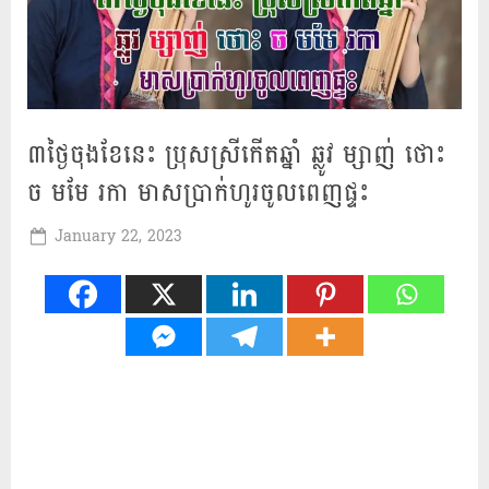
៣ថ្ងៃចុងខែនេះ ប្រុសស្រីកើតឆ្នាំ ឆ្លូវ ម្សាញ់ ថោះ
ច មមែ រកា មាសប្រាក់ហូរចូលពេញផ្ទះ
Posted
January 22, 2023
By
Mah
on
Khmer