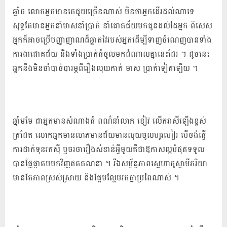
ឆ្នាំច លោកអ្នក​មាន​គេ​ជួយ​ច្រើន​ណាស់ មិន​ថា​អ្នក​ដើរ​ដល់​ណា​ទេ
សុទ្ធតែ​មាន​អ្នក​នាំ​មាស​នាំ​ប្រាក់ នាំ​ជោគជ័យ​មក​ជូន​ដល់​ដៃ​អ្នក ពិសេស​
អ្នក​ក៏​អាច​ប្រើ​បញ្ញាញាណ​ដ៏​ឆ្លាត​វៃ​របស់​អ្នក​ដើម្បី​ទាញ​ចំណេញ​បាន​ទាំង​
ការងា​ជោគជ័យ និង​ទាំំ​ង​ប្រាក់​ធំ​ចូល​មក​ដំណាលគ្នា​នេះ​ដែរ ។ ដូចនេះ
អ្នក​នឹង​មិន​ចាំបាច់​បារម្ភ​ពី​រឿង​លុយកាក់ មាស ប្រាក់​ទៀត​ឡើយ ។
ឆ្នាំមមែ ជា​អ្នកមាន​សំណាង​ធំ ពណ៌​នាំ​លាភ ខៀវ លើករាសី​ឡើង​ខ្ពស់
ត្រដែត លោក​អ្នកមាន​លាភ​មាន​ជ័យ​មាន​លុយ​ចូល​ហូរហៀរ បើ​ចង់​ធ្វើ
ការ​ដាក់​ទុន​រកស៊ី ឬ​ចរចា​រឿង​សំខាន់​អ្វីមួយ​គឺជា​ឱកាសល្អ​បំផុត​ទទួល​
បាន​ផ្លែផ្កា​តប​មក​វិញ​ឥត​គណនា ។ រីឯ​សម្ព័ន្ធភាព​ស្នេហា​គូ​ស្វាមីភរិយា​
មាន​តែ​ភាព​ស្រស់ស្រាយ និង​ផ្អែមល្ហែម​រកគ្នា​ប្រពៃ​ណាស់ ។