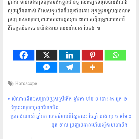
ឆ្នាំរកា មាន​ទេវតា​ទ្រព្យ​តាម​ជិត​ខ្លួន​ជា​និច្ច​ លោក​អ្នក​ទទួល​បាន​ដំណឹង​
ល្អ​ៗ​ច្រើន​ណាស់ ពិសេស​ក្នុង​ដំណឹង​ល្អ​ទាំងនោះ អ្នក​ត្រូវ​ទទួល​បាន​លាភ​
ទ្រព្យ លាភ​លុយ​ហូរ​ចូល​មក​ជា​បន្តបន្ទាប់ ជា​ហេតុ​ធ្វើ​ឲ្យ​អ្នក​លាចាក​ពី​
ជីវិត​ក្រលំបាក​បាន​យ៉ាង​ងាយ លេខ​នាំ​ហេង បៃតង ៕
Tags:
Horoscope
ហោរា
សាស្ត្រ
Post
P
សំណាងពិតៗសម្រាប់ប្រុសស្រីកើត ឆ្នាំរកា មមែ ច ថោះ វក ជូត ២​
r
ថ្ងៃនេះលុយ​ហូរ​ដូច​ហែ​កឋិន
navigation
N
e
ប្រាកដណាស់ ឆ្នាំរកា លាភធំចាប់ពីស្អែកនេះ តែឆ្នាំ រោង កុរ ច មមែ
e
v
ជូត​ ខាល ប្រញាប់អានហើយធ្វើតាមហោចិន
x
i