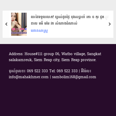
លាដៃទទួលលាភ! ច្បា​ស់ដូចថ្ងៃ ចុងសប្តាហ៍ រកា ច កុរ ជូត ឆ្លូវ
ខាល មមី មមែ វក សំណាងធំណាស់
prev
nex
ហោរាសាស្ត្រ
Address: House#111 group 06, Watbo village, Sangkat
salakamreuk, Siem Reap city, Siem Reap province.
ទូរស័ព្ទលេខ៖ 069​ 522 333 Tel: 069 522 333 | អ៊ីម៉ែល៖
info@mahakhmer.com | sambolim168@gmail.com