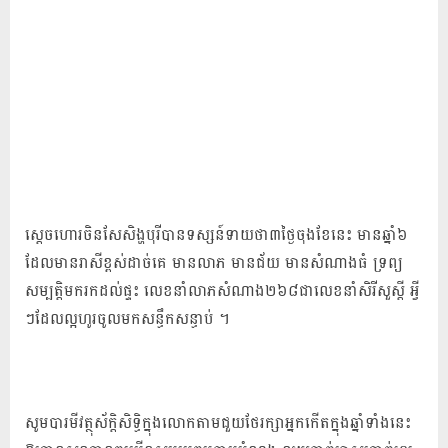
ស្តេច​ហោរ​ចិន​សែ​សិង្ហ​បុរី​បាន​ទស្សន៍​ទាយ​ថា៣ថ្ងៃចុងខែនេះ មាន​ឆ្នាំ​៦​
ដែល​មាន​រាសី​ខ្ពស់​ដាច់​គេ មាន​លាភ មាន​ជ័យ មានសំណាង​ធំ ទ្រព្យ
សម្បត្តិ​មក​រក​ដល់​ផ្ទះ លេខ​នាំ​លាភ​សំណាង​២៦៨​ជា​លេខ​នាំ​សិរី​សួស្តី អ្វី​
ៗ​ដែល​ល្អ​ហូរ​ចូល​មក​សន្ធឹកសន្ធាប់ ។
សូម​បារមី​វត្ថុ​ស័ក្តិ​សិ​ទិ្ធ​ក្នុង​លោក​តាម​ជួយ​ថែរក្សា​អ្នក​កើត​ក្នុង​ឆ្នាំ​ទាំងនេះ​