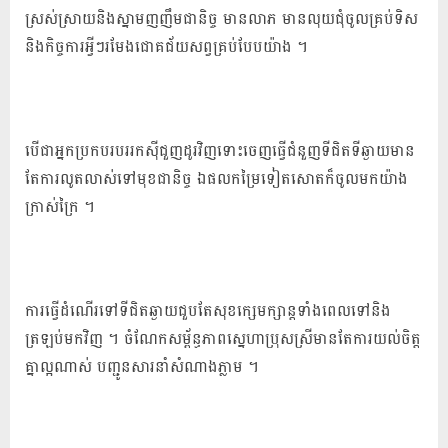
ស្រស់ស្រាយ​និង​ស្នាមញញឹម​ជា​និច្ច មាន​លាភ មាន​លុយ​ជុំ​ចូល​គ្រប់​ទិស
និង​កិច្ចការ​អ្វី​ៗ​រមែង​ជោគជ័យ​សព្វគ្រប់​បែប​យ៉ាង ។
បើជា​អ្នក​ប្រកប​របរ​រកស៊ី​ជួញដូរ​វិញ​ទោះ​ចេញ​ធ្វើ​ជំនួញ​ទី​ជិត​ទី​ឆ្ងាយ​មាន​
តែ​ការ​លូតលាស់​ទៅ​មុខជា​និច្ច ឯ​ផល​កម្រៃ​ទៀត​សោត​ក៏​ចូល​មក​យ៉ាង​
ក្រាស់ក្រៃ ។
ការ​ធ្វើ​ដំណើរ​ទៅ​ទី​ជិត​ឆ្ងាយ​ជួប​តែ​សុខក្សេមក្សាន្ត​ទាំង​ពេល​ទៅ​និង​
ត្រឡប់​មក​វិញ ។ ចំណែក​សម្ព័ន្ធភាព​ស្នេហា​ប្រុស​ស្រី​មាន​តែ​ការ​យល់ចិត្ត​
គ្នា​ល្អ​ណាស់ បញ្ជូន​សារ​នាំ​សំណាង​ភ្លាម ។