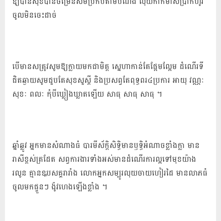
ឱ្យ​បាន​សុខ​បាន​ចម្រើន​សមប្រកប​តាម​បំណង លុយកាក់​មាសប្រាក់​ហូរ​
ចូល​មិន​ចេះ​ដាច់
បើ​មាន​សត្រូវ​សូម​ឱ្យ​ក្លា​យមក​ជា​មិត្ត ស្នេហា​កាន់តែ​ផ្អែម​ល្អែ​ម ដំណើរ​ទី​
ជិត​ឆ្ងាយ​សូម​ជួប​តែ​សុខសួស្តី និង​ប្រសព្វ​តែ​ពុទ្ធ​ពរ​៤​ប្រការ អាយុ វណ្ណៈ
សុខៈ ពលៈ កុំបី​ឃ្លៀងឃ្លាត​ឡើយ សាធុ សាធុ សាធុ ។
ឆ្នាំឆ្លូវ អ្នកមាន​សំណាង​ធំ បារមី​ស័ក្តិសិទ្ធិ​មាន​ឫទ្ធិ​អំណាច​ខ្លាំងក្លា មាន​
រាសី​ខ្ពស់ត្រដែត សព្វ​ការងារ​ទាំងអស់​មានដំណើរ​ការ​ល្អ​ទៅ​មុខ​យ៉ាង​
រលូន គ្មាន​ឩ​ប​សគ្គ​រារាំង លោក​អ្នក​សម្បូរ​លុយ​ចាយ​ហៀរ​ដៃ មាន​លាភ​ធំ​
ចូល​មក​ផ្ទួន​ៗ ង៉ូ​វ​ហេង​ឡើង​ខ្លាំង ។