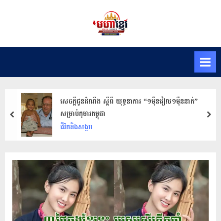
Skip
to
M
សារ
content
ព័ត៌មានមហា
a
ខ្មែរ
h
K
h
m
សេចក្តីជូនដំណឹង ស្តីពី យុទ្ធនាការ “១ម៉ឺនរៀល១ម៉ឺននាក់”
e
សម្រាប់កុមារកម្ពុជា​
prev
nex
r
ជីវិតនិងសង្គម