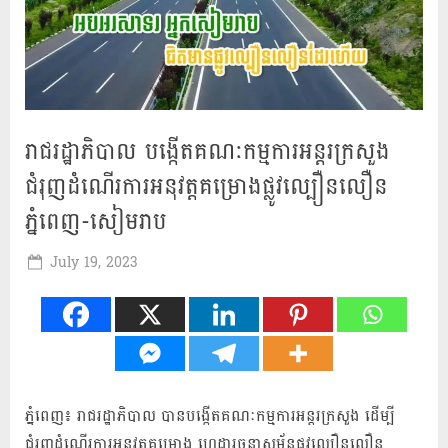
រាជរដ្ឋាភិបាល បង្កើតគណៈកម្មការអន្តរក្រសួង
ជំរុញដំណើរការអនុវត្តគម្រោងផ្លូវល្បឿនលឿន
ភ្នំពេញ-សៀមរាប
Posted
July 19, 2023
By
Mah
on
Khmer
ភ្នំពេញ៖ រាជរដ្ឋាភិបាល បានបង្កើតគណៈកម្មការអន្តរក្រសួង ​ដើម្បី
ជំរុញដំណើរការអនុវត្តគម្រោង ហេដ្ឋារចនាសម្ព័ន្ធផ្លូវល្បឿនលឿន