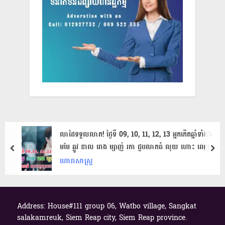
លាដៃទទួលលាភ! ថ្ងៃទី 09, 10, 11, 12, 13 អ្នកកើត​ឆ្នាំ​ទាំង​៦
មមែ ឆ្លូវ ខាល រោង ម្សាញ់ រកា​ ជួបលាភធំ លុយ​ ហោះ​​ ពេ​ញ​​ ផ្ទះ​
prev
nex
!
ហោរាសាស្ត្រ
Address: House#111 group 06, Watbo village, Sangkat
salakamreuk, Siem Reap city, Siem Reap province.