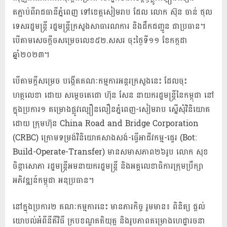
តភ្ជាប់ពីរាជធានីភ្នំពេញ ទៅខេត្តសៀមរាប ដែល លោក ស៊ុន ចាន់ ថុល
ទេសរដ្ឋមន្រ្តី រដ្ឋមន្រ្តីក្រសួងសាធារណការ និងដឹកជញ្ជូន ជាប្រធាន។
បើតាមសេចក្ដីចសម្រេចលេខ៥២.សសរ ចុះថ្ងៃទី១១ ខែកក្កដា
ឆ្នាំ២០២៣។
បើតាមក្ដីសម្រេច បង្កើតគណៈកម្មការអន្តរក្រសួងនេះ ដែលចុះ
ហត្ថលេខា ដោយ សម្ដេចតេជោ ហ៊ុន សែន នាយករដ្ឋមន្រ្តីនៃកម្ពុជា នៅ
ក្នុងប្រការ១ គម្រោងផ្លូវល្បឿនលឿនភ្នំពេញ-សៀមរាប ស្នើសុំវិនិយោគ
ដោយ ក្រុមហ៊ុន China Road and Bridge Corporation​
(CRBC) ក្រោមទម្រង់វិនិយោគសាងសង់-ធ្វើអាជីវកម្ម-ផ្ទេរ (Bot:
Build-Operate-Transfer) មានសមាសភាព២៦រូប លោក សុខ
ចិន្តាសោភា រដ្ឋមន្រ្តីអមនាយករដ្ឋមន្រ្តី និងអគ្គលេខាធិការក្រុមប្រឹក្សា
អភិវឌ្ឍន៍កម្ពុជា អនុប្រធាន។
នៅក្នុងប្រការ២ គណៈកម្មការនេះ មានភារកិច្ច រួមមាន៖ ពិនិត្យ ផ្ដល់
យោបល់អំពីនីតីវិធី ក្របខណ្ឌគតិយុត្ត និងរូបភាពគម្រោងហេដ្ឋារចនា