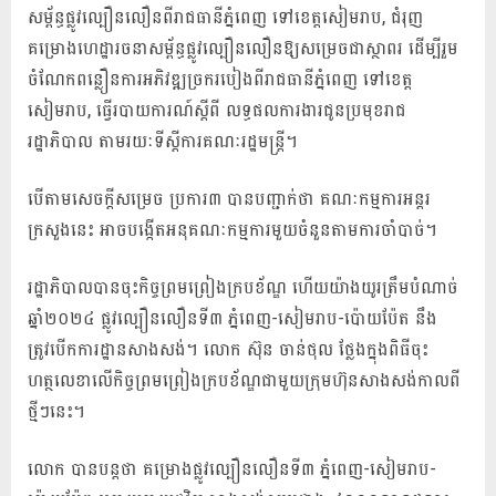
សម្ព័ន្ធផ្លូវល្បឿនលឿនពីរាជធានីភ្នំពេញ ទៅខេត្តសៀមរាប, ​ជំរុញ
គម្រោងហេដ្ឋារចនាសម្ព័ន្ធផ្លូវល្បឿនលឿនឱ្យសម្រេចជាស្ថាពរ ដើម្បីរួម
ចំណែកពន្លឿនការអភិវឌ្ឍច្រករបៀងពីរាជធានីភ្នំពេញ ទៅខេត្ត
សៀមរាប, ធ្វើរបាយការណ៍ស្ដីពី លទ្ធផលការងារជូនប្រមុខរាជ
រដ្ឋាភិបាល តាមរយៈទីស្ដីការគណៈរដ្ឋមន្រ្តី។
បើតាមសេចក្ដីសម្រេច ប្រការ៣ បានបញ្ជាក់ថា គណៈកម្មការអន្តរ
ក្រសួងនេះ អាចបង្កើតអនុគណៈកម្មការមួយចំនួនតាមការចាំបាច់។
រដ្ឋាភិបាល​បាន​ចុះ​កិច្ចព្រមព្រៀង​ក្របខ័ណ្ឌ​​ ហើយ​យ៉ាងយូរត្រឹមបំណាច់
ឆ្នាំ២០២៤ ផ្លូវល្បឿនលឿនទី៣ ភ្នំពេញ-សៀមរាប-ប៉ោយប៉ែត នឹង
ត្រូវបើកការដ្ឋានសាងសង់។ លោក ស៊ុន ចាន់ថុល ថ្លែង​ក្នុងពិធី​ចុះ​
ហត្ថលេខា​លើ​​កិច្ចព្រមព្រៀង​ក្របខ័ណ្ឌ​ជាមួយ​ក្រុមហ៊ុនសាងសង់​កាល​ពី
ថ្មីៗនេះ។
លោក បានបន្តថា គម្រោងផ្លូវ​ល្បឿនលឿន​ទី៣ ភ្នំពេញ-សៀមរាប-