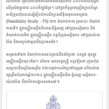
ប៉ោយប៉ែត គ្រោយ​ចាយ​ថវិកាសាងសង់​​សរុប​ជាង ៤០០០លាន​ដុល្លារ
លើ​ប្រវែង​ផ្លូវ​ជាង ៤០០គីឡូម៉ែត្រ។ នៅក្នុងកិច្ចព្រមព្រៀងក្របខ័ណ្ឌ
ភាគីក្រុមហ៊ុនបានស្នើរៀបចំការសិក្សាសមិទ្ធិលទ្ធភាពគម្រោង
(Feasibility Study – FS) ជា២ ដំណាក់កាល រួមមាន៖ ដំណាក់
កាលទី១ ផ្លូវល្បឿនលឿនពីរាជធានីភ្នំពេញ ទៅក្រុងសៀមរាប និង
ដំណាក់កាលទី២ ផ្លូវល្បឿនលឿន បន្តពីក្រុងសៀមរាប ទៅក្រុងប៉ោយ
ប៉ែត និងតភា្ជប់ជាមួយនឹងប្រទេសថៃ។
គម្រោងទាំង២ ដំណាក់កាលនេះគ្រោងនឹងសិក្សាជា ៤គន្លង ដូចផ្លូវ
ល្បឿនលឿនមុនៗដែរ។ បើ​តាម​ លោក​រដ្ឋមន្រ្តី បន្តទៀតថា ក្រុមហ៊ុន
សន្យា​ថានឹង​ប្រើ​ពេល​ត្រឹម ៦ខែ​បញ្ចប់​ការ​សិក្សា​ទាំងស្រុង ហើយយ៉ាង
យូរត្រឹមបំណាច់ឆ្នាំ២០២៤ ផ្លូវល្បឿនលឿនទី៣ ភ្នំពេញ-សៀមរាប-
ប៉ោយប៉ែត នឹងបើកការដ្ឋានសាងសង់៕​