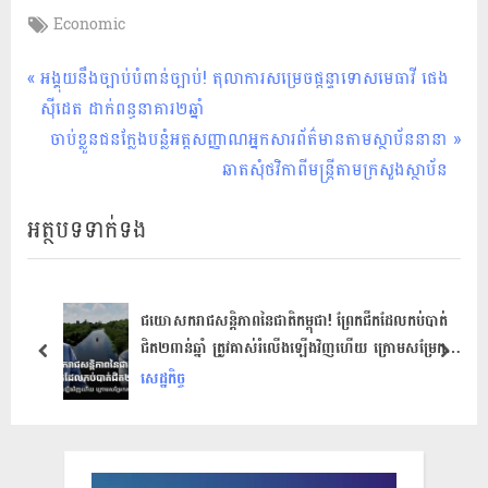
Tags:
Economic
សេដ្ឋកិច្ច
Post
P
អង្គុយនឹងច្បាប់បំពាន់ច្បាប់! តុលាការសម្រេចផ្តន្ទាទោសមេធាវី ផេង
r
ស៊ីដេត ដាក់ពន្ធនាគារ២ឆ្នាំ
navigation
e
N
ចាប់ខ្លួនជនក្លែងបន្លំអត្តសញ្ញាណអ្នកសារព័ត៌មានតាមស្ថាប័ននានា
v
e
ឆាតសុំថវិកាពីមន្ដ្រីតាមក្រសួងស្ថាប័ន
i
x
អត្ថបទទាក់ទង
o
t
u
P
s
o
P
s
ជយោសករាជសន្តិភាពនៃជាតិកម្ពុជា! ព្រែកជីកដែលកប់បាត់
ជិត២ពាន់ឆ្នាំ ត្រូវគាស់រំលើងឡើងវិញហើយ ក្រោមសម្រែក
o
t
prev
next
សាទរទូទាំងនគរ
សេដ្ឋកិច្ច
s
:
t
: