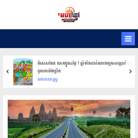
Skip
to
M
សារ
content
ព័ត៌មានមហា
a
ខ្មែរ
h
K
h
m
ពិសេសមែន លាភ​ផ្ទួន​៤​ថ្ងៃ ! ឆ្នាំ​ទាំង​៥​សំ​ណា​ងល្អ​មាសប្រាក់​ហូរ​
e
ចូល​កាន់​តែ​ខ្លាំង
prev
nex
r
ហោរាសាស្ត្រ